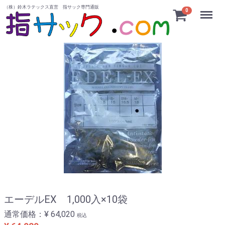
（株）鈴木ラテックス直営 指サック専門通販
Menu
0
エーデルEX 1,000入×10袋
通常価格：
¥ 64,020
税込