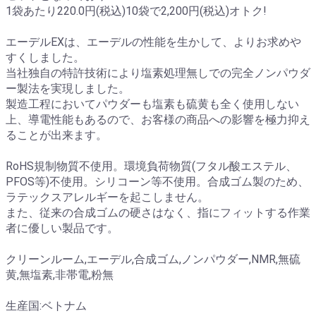
1袋あたり220.0円(税込)10袋で2,200円(税込)オトク!
エーデルEXは、エーデルの性能を生かして、よりお求めや
すくしました。
当社独自の特許技術により塩素処理無しでの完全ノンパウダ
ー製法を実現しました。
製造工程においてパウダーも塩素も硫黄も全く使用しない
上、導電性能もあるので、お客様の商品への影響を極力抑え
ることが出来ます。
RoHS規制物質不使用。環境負荷物質(フタル酸エステル、
PFOS等)不使用。シリコーン等不使用。合成ゴム製のため、
ラテックスアレルギーを起こしません。
また、従来の合成ゴムの硬さはなく、指にフィットする作業
者に優しい製品です。
クリーンルーム,エーデル,合成ゴム,ノンパウダー,NMR,無硫
黄,無塩素,非帯電,粉無
生産国:ベトナム